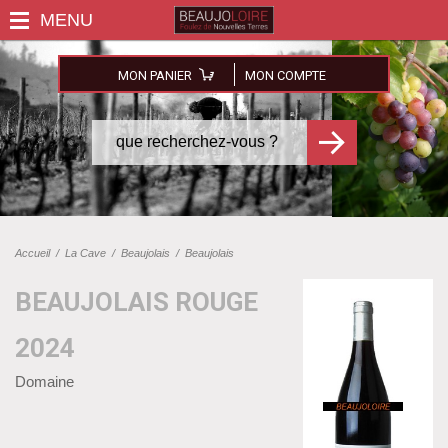
MON PANIER
MON COMPTE
Accueil
/
La Cave
/
Beaujolais
/
Beaujolais
BEAUJOLAIS ROUGE
2024
Domaine