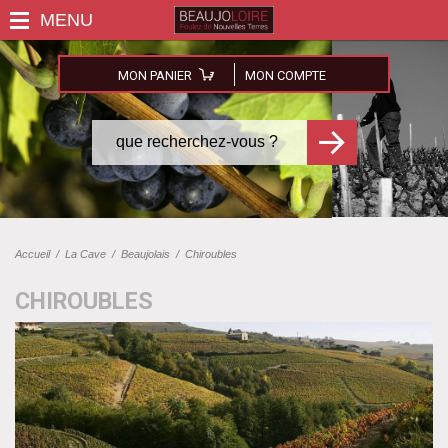
MON PANIER
MON COMPTE
Accueil
/
La Cave
/
Beaujolais
/
Chiroubles
CHIROUBLES