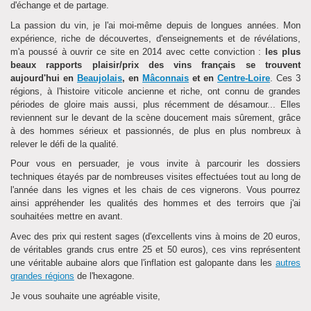
d'échange et de partage.
La passion du vin, je l'ai moi-même depuis de longues années. Mon
expérience, riche de découvertes, d'enseignements et de révélations,
m'a poussé à ouvrir ce site en 2014 avec cette conviction :
les plus
beaux rapports plaisir/prix des vins français se trouvent
aujourd'hui en
Beaujolais
, en
Mâconnais
et en
Centre-Loire
. Ces 3
régions, à l'histoire viticole ancienne et riche, ont connu de grandes
périodes de gloire mais aussi, plus récemment de désamour... Elles
reviennent sur le devant de la scène doucement mais sûrement, grâce
à des hommes sérieux et passionnés, de plus en plus nombreux à
relever le défi de la qualité.
Pour vous en persuader, je vous invite à parcourir les dossiers
techniques étayés par de nombreuses visites effectuées tout au long de
l'année dans les vignes et les chais de ces vignerons. Vous pourrez
ainsi appréhender les qualités des hommes et des terroirs que j'ai
souhaitées mettre en avant.
Avec des prix qui restent sages (d'excellents vins à moins de 20 euros,
de véritables grands crus entre 25 et 50 euros), ces vins représentent
une véritable aubaine alors que l'inflation est galopante dans les
autres
grandes régions
de l'hexagone.
Je vous souhaite une agréable visite,