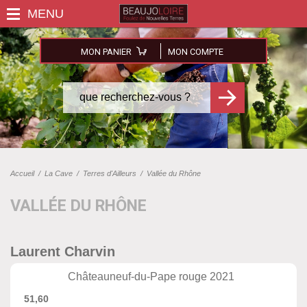
MON PANIER
MON COMPTE
Accueil
/
La Cave
/
Terres d'Ailleurs
/
Vallée du Rhône
VALLÉE DU RHÔNE
Laurent Charvin
Châteauneuf-du-Pape rouge 2021
51,60