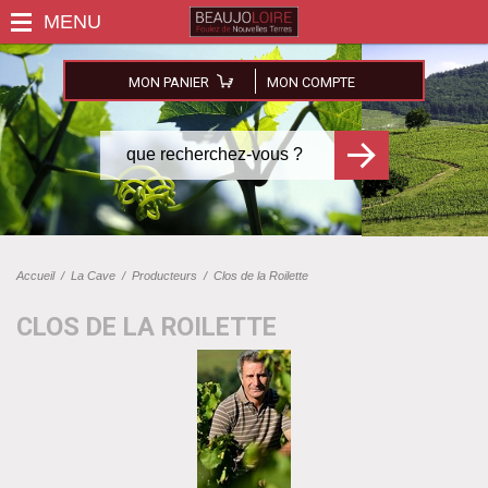
MON PANIER
MON COMPTE
Accueil
/
La Cave
/
Producteurs
/
Clos de la Roilette
CLOS DE LA ROILETTE