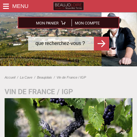
MON PANIER
MON COMPTE
Accueil
/
La Cave
/
Beaujolais
/
Vin de France / IGP
VIN DE FRANCE / IGP