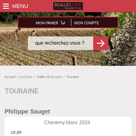
MON PANIER
MON COMPTE
Accueil
/
La Cave
/
Vallée de la Loire
/
Touraine
TOURAINE
Philippe Sauget
Cheverny blanc 2024
10,80