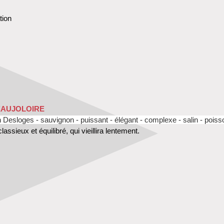
tion
EAUJOLOIRE
in Desloges
- sauvignon
- puissant - élégant - complexe
- salin - poiss
ssieux et équilibré, qui vieillira lentement.