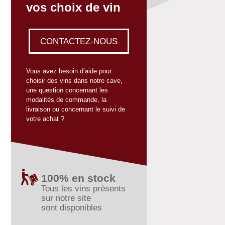
vos choix de vin
CONTACTEZ-NOUS
Vous avez besoin d’aide pour
choisir des vins dans notre cave,
une question concernant les
modalités de commande, la
livraison ou concernant le suivi de
votre achat ?
100% en stock
Tous les vins présents
sur notre site
sont disponibles