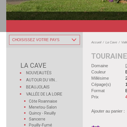
CHOISISSEZ VOTRE PAYS
Accueil
/
La Cave
/
Vall
TOURAINE
LA CAVE
Domaine
Couleur
NOUVEAUTÉS
Millésime
AUTOUR DU VIN...
Cépage(s)
BEAUJOLAIS
Format
B
VALLÉE DE LA LOIRE
Prix
Côte Roannaise
Menetou-Salon
Ajouter au panier :
Quincy - Reuilly
Sancerre
Pouilly-Fumé