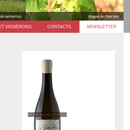
le sancerrrois
Grappe de Pinot noir
ET VIGNERONS
CONTACTS
NEWSLETTER