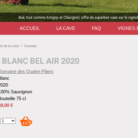
Bué, tout comme Amigny et Chavignol, offre de superbes vues sur le vignob
ACCUEIL
LA CAVE
FAQ
VIGNES 
ée de la Loire
/
Touraine
 BLANC BEL AIR 2020
Domaine des Quatre Piliers
Blanc
2020
100% Sauvignon
outeille 75 cl
48,00 €