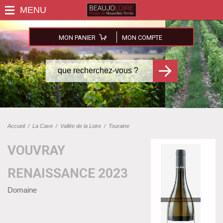
MON PANIER
MON COMPTE
Accueil
/
La Cave
/
Vallée de la Loire
/
Touraine
VOUVRAY
RENAISSANCE 2023
Domaine