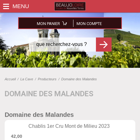
MON PANIER
MON COMPTE
Accueil
/
La Cave
/
Producteurs
/
Domaine des Malandes
DOMAINE DES MALANDES
Domaine des Malandes
Chablis 1er Cru Mont de Milieu 2023
42,00