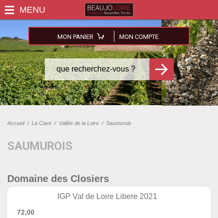
MON PANIER
MON COMPTE
Accueil
/
La Cave
/
Vallée de la Loire
/
Saumurois
SAUMUROIS
Domaine des Closiers
IGP Val de Loire Libere 2021
72,00