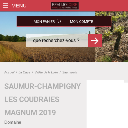
MON PANIER
MON COMPTE
Accueil
/
La Cave
/
Vallée de la Loire
/
Saumurois
SAUMUR-CHAMPIGNY
LES COUDRAIES
MAGNUM 2019
Domaine