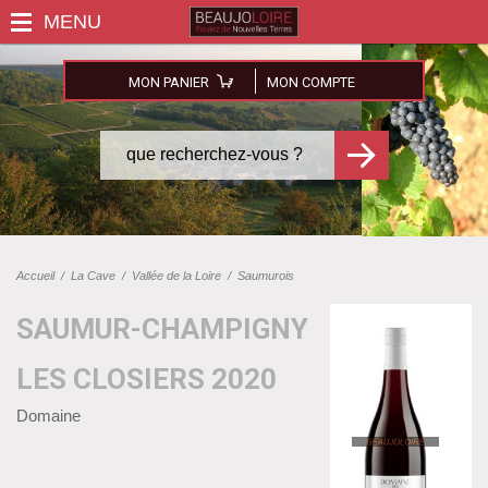
MON PANIER
MON COMPTE
Accueil
/
La Cave
/
Vallée de la Loire
/
Saumurois
SAUMUR-CHAMPIGNY
LES CLOSIERS 2020
Domaine