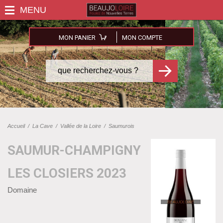
MON PANIER
MON COMPTE
Accueil
/
La Cave
/
Vallée de la Loire
/
Saumurois
SAUMUR-CHAMPIGNY
LES CLOSIERS 2023
Domaine