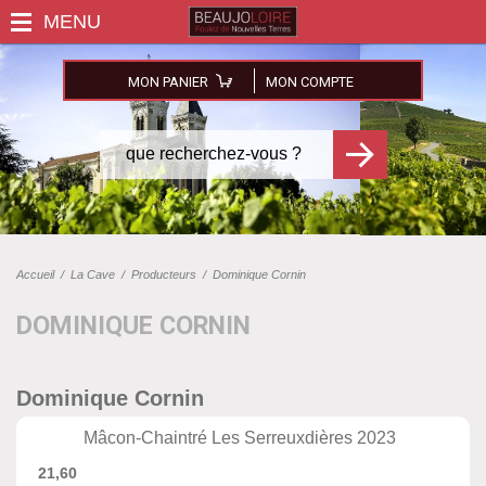
MON PANIER
MON COMPTE
Accueil
/
La Cave
/
Producteurs
/
Dominique Cornin
DOMINIQUE CORNIN
Dominique Cornin
Mâcon-Chaintré Les Serreuxdières 2023
21,60