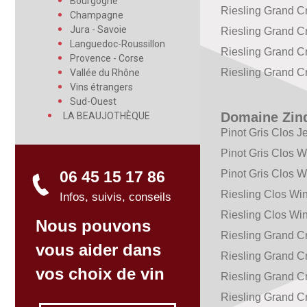
Bourgogne
Riesling Grand C
Champagne
Jura - Savoie
Riesling Grand Cr
Languedoc-Roussillon
Riesling Grand C
Provence - Corse
Riesling Grand C
Vallée du Rhône
Vins étrangers
Sud-Ouest
Domaine Zin
LA BEAUJOTHÈQUE
Pinot Gris Clos J
Pinot Gris Clos 
06 45 15 17 86
Pinot Gris Clos 
Riesling Clos Wi
Infos, suivis, conseils
Riesling Clos Wi
Nous pouvons
Riesling Grand C
vous aider dans
Riesling Grand C
vos choix de vin
Riesling Grand C
Riesling Grand C