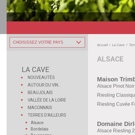
CHOISISSEZ VOTRE PAYS
Accueil
/
La Cave
/
Terr
ALSACE
LA CAVE
NOUVEAUTÉS
Maison Trim
AUTOUR DU VIN...
Alsace Pinot Noi
BEAUJOLAIS
Riesling Classiq
VALLÉE DE LA LOIRE
Riesling Cuvée F
MACONNAIS
TERRES D'AILLEURS
Alsace
Domaine Dirl
Bordelais
Alsace Riesling 