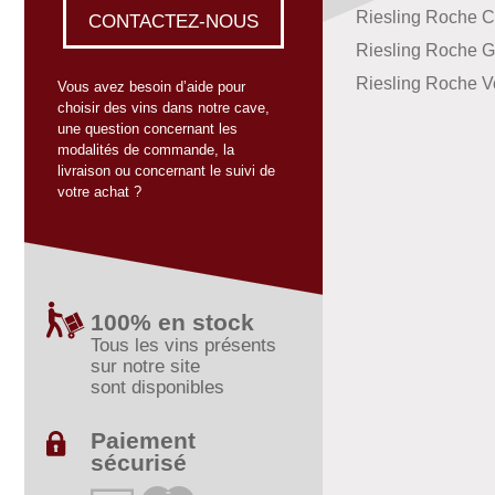
Riesling Roche C
CONTACTEZ-NOUS
Riesling Roche G
Riesling Roche V
Vous avez besoin d’aide pour
choisir des vins dans notre cave,
une question concernant les
modalités de commande, la
livraison ou concernant le suivi de
votre achat ?
100% en stock
Tous les vins présents
sur notre site
sont disponibles
Paiement
sécurisé