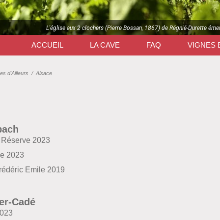
L'église aux 2 clochers (Pierre Bossan, 1867) de Régnié-Durette éme
ACCUEIL
LA CAVE
FAQ
VIGNES 
es d'Ailleurs
/
Alsace
bach
r Réserve 2023
ue 2023
rédéric Emile 2019
er-Cadé
2023