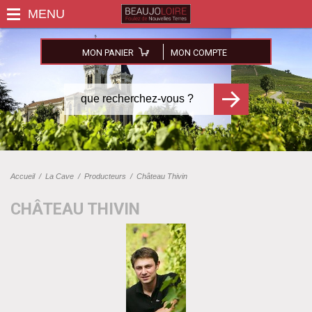
MON PANIER
MON COMPTE
Accueil
/
La Cave
/
Producteurs
/
Château Thivin
CHÂTEAU THIVIN