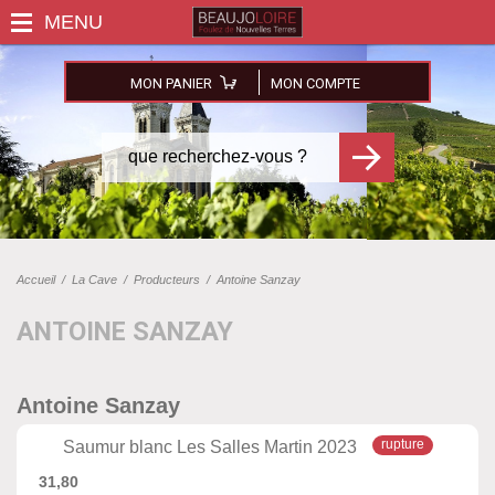
MON PANIER
MON COMPTE
Accueil
/
La Cave
/
Producteurs
/
Antoine Sanzay
ANTOINE SANZAY
Antoine Sanzay
Saumur blanc Les Salles Martin 2023
31,80