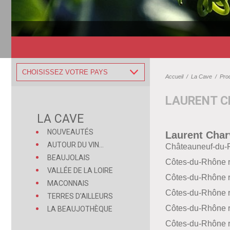
CHOISISSEZ VOTRE PAYS
Accueil
/
La Cave
/
Pro
LAURENT C
LA CAVE
NOUVEAUTÉS
Laurent Char
AUTOUR DU VIN...
Châteauneuf-du-
BEAUJOLAIS
Côtes-du-Rhône 
VALLÉE DE LA LOIRE
Côtes-du-Rhône 
MACONNAIS
Côtes-du-Rhône 
TERRES D'AILLEURS
Côtes-du-Rhône 
LA BEAUJOTHÈQUE
Côtes-du-Rhône 