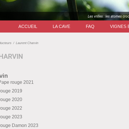
Les vrilles : les atomes cro
ACCUEIL
LA CAVE
FAQ
VIGNES 
ducteurs
/
Laurent Charvin
HARVIN
vin
Pape rouge 2021
rouge 2019
rouge 2020
rouge 2022
rouge 2023
rouge Damon 2023