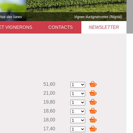
chus des lianes
Vignes durégnatonnes (Régnié)
ET VIGNERONS
CONTACTS
NEWSLETTER
51,60
21,00
19,80
18,60
18,00
17,40