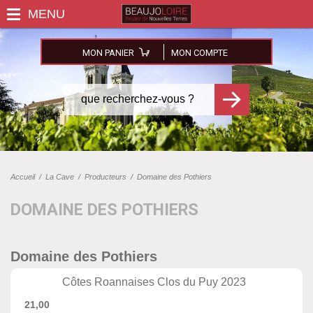
MON PANIER
MON COMPTE
Accueil
/
La Cave
/
Producteurs
/
Domaine des Pothiers
DOMAINE DES POTHIERS
Domaine des Pothiers
Côtes Roannaises Clos du Puy 2023
21,00