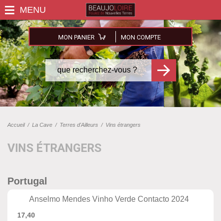
MON PANIER
MON COMPTE
Accueil
/
La Cave
/
Terres d'Ailleurs
/
Vins étrangers
VINS ÉTRANGERS
Portugal
Anselmo Mendes Vinho Verde Contacto 2024
17,40