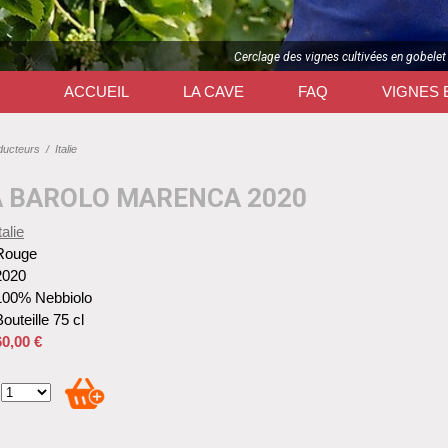
Cerclage des vignes cultivées en gobelet
ACCUEIL
LA CAVE
FAQ
VIGNES 
ducteurs
/
Italie
RA BAROLO MARENCA 2020
talie
Rouge
2020
100% Nebbiolo
outeille 75 cl
60,00 €