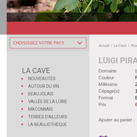
CHOISISSEZ VOTRE PAYS
Accueil
/
La Cave
/
Pro
LUIGI PI
LA CAVE
Domaine
I
Couleur
NOUVEAUTÉS
Millésime
AUTOUR DU VIN...
Cépage(s)
BEAUJOLAIS
Format
B
VALLÉE DE LA LOIRE
Prix
MACONNAIS
TERRES D'AILLEURS
Ajouter au panier :
LA BEAUJOTHÈQUE