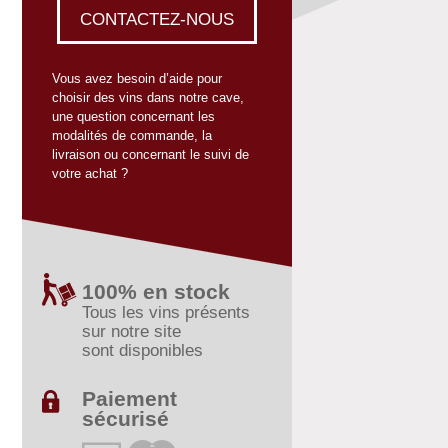
CONTACTEZ-NOUS
Vous avez besoin d’aide pour
choisir des vins dans notre cave,
une question concernant les
modalités de commande, la
livraison ou concernant le suivi de
votre achat ?
100% en stock
Tous les vins présents
sur notre site
sont disponibles
Paiement
sécurisé