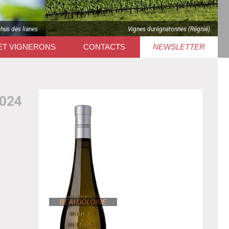
chus des lianes
Vignes durégnatonnes (Régnié)
ET VIGNERONS
CONTACTS
NEWSLETTER
024