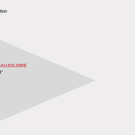
tion
EAUJOLOIRE
3°