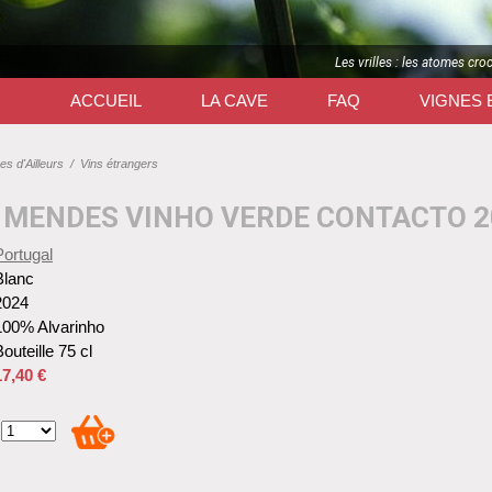
Les vrilles : les atomes cro
ACCUEIL
LA CAVE
FAQ
VIGNES 
es d'Ailleurs
/
Vins étrangers
MENDES VINHO VERDE CONTACTO 2
Portugal
Blanc
2024
100% Alvarinho
outeille 75 cl
17,40 €