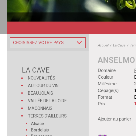
CHOISISSEZ VOTRE PAYS
Accueil
/
La Cave
/
Terr
ANSELMO 
LA CAVE
Domaine
Couleur
NOUVEAUTÉS
Millésime
AUTOUR DU VIN...
Cépage(s)
BEAUJOLAIS
Format
B
VALLÉE DE LA LOIRE
Prix
MACONNAIS
TERRES D'AILLEURS
Ajouter au panier :
Alsace
Bordelais