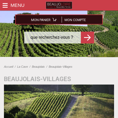
MON PANIER
MON COMPTE
Accueil
/
La Cave
/
Beaujolais
/
Beaujolais-Villages
BEAUJOLAIS-VILLAGES