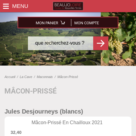
MON PANIER
MON COMPTE
Accueil
/
La Cave
/
Maconnais
/
Mâcon-Prissé
MÂCON-PRISSÉ
Jules Desjourneys (blancs)
Mâcon-Prissé En Chailloux 2021
32,40