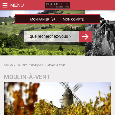
MON PANIER
MON COMPTE
Accueil
/
La Cave
/
Beaujolais
/
Moulin-à-Vent
MOULIN-À-VENT