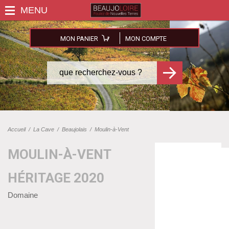
MON PANIER
MON COMPTE
Accueil
/
La Cave
/
Beaujolais
/
Moulin-à-Vent
MOULIN-À-VENT
HÉRITAGE 2020
Domaine