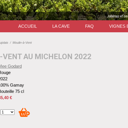
Juliénas et se
ACCUEIL
LA CAVE
FAQ
VIGNES 
jolais
/
Moulin-à-Vent
-VENT AU MICHELON 2022
Mee Godard
Rouge
2022
100% Gamay
outeille 75 cl
35,40 €