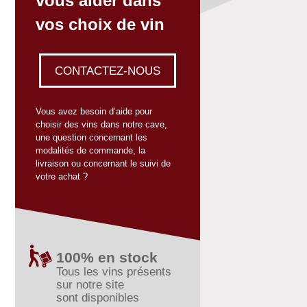
vous aider dans
vos choix de vin
CONTACTEZ-NOUS
Vous avez besoin d’aide pour
choisir des vins dans notre cave,
une question concernant les
modalités de commande, la
livraison ou concernant le suivi de
votre achat ?
100% en stock
Tous les vins présents
sur notre site
sont disponibles