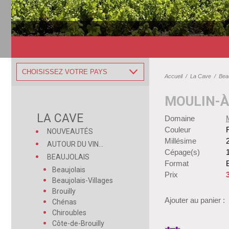
CHOISISSEZ VOTRE PAYS
Accueil
/
La Cave
/
Beau
MOULIN-À
LA CAVE
Domaine
Couleur
NOUVEAUTÉS
Millésime
AUTOUR DU VIN...
Cépage(s)
BEAUJOLAIS
Format
B
Beaujolais
Prix
Beaujolais-Villages
Brouilly
Ajouter au panier :
Chénas
Chiroubles
Côte-de-Brouilly