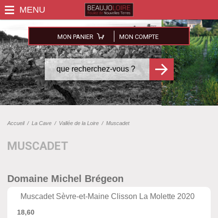
MON PANIER
MON COMPTE
Accueil
/
La Cave
/
Vallée de la Loire
/
Muscadet
MUSCADET
Domaine Michel Brégeon
Muscadet Sèvre-et-Maine Clisson La Molette 2020
18,60