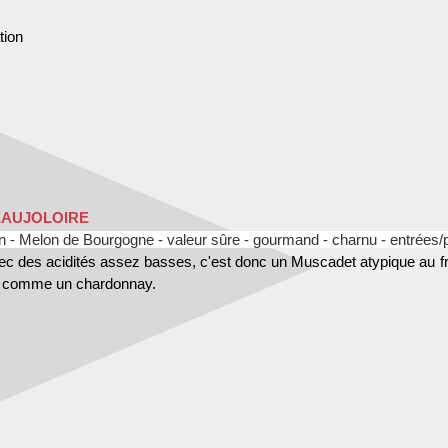
tion
EAUJOLOIRE
n - Melon de Bourgogne - valeur sûre - gourmand - charnu - entrées/
vec des acidités assez basses, c'est donc un Muscadet atypique au fr
ôt comme un chardonnay.