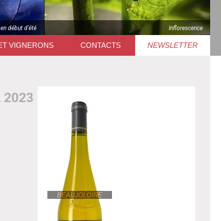
 en début d'été
Inflorescence
ET VIGNERONS
CONTACTS
NEWSLETTER
 2023