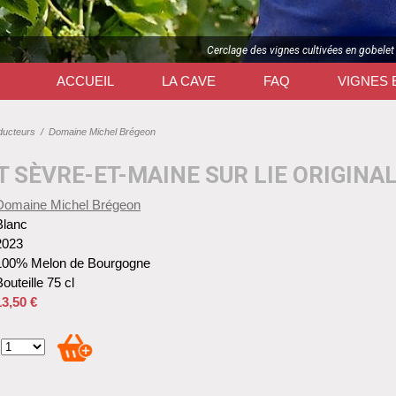
Cerclage des vignes cultivées en gobelet
ACCUEIL
LA CAVE
FAQ
VIGNES 
ducteurs
/
Domaine Michel Brégeon
 SÈVRE-ET-MAINE SUR LIE ORIGINAL
Domaine Michel Brégeon
Blanc
2023
100% Melon de Bourgogne
outeille 75 cl
13,50 €