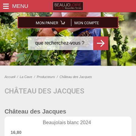
MON PANIER
MON COMPTE
Accueil
/
La Cave
/
Producteurs
/
Château des Jacques
CHÂTEAU DES JACQUES
Château des Jacques
Beaujolais blanc 2024
16,80