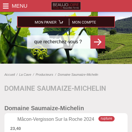
MON PANIER
MON COMPTE
Accueil
/
La Cave
/
Producteurs
/
Domaine Saumaize-Michelin
DOMAINE SAUMAIZE-MICHELIN
Domaine Saumaize-Michelin
Mâcon-Vergisson Sur la Roche 2024
23,40