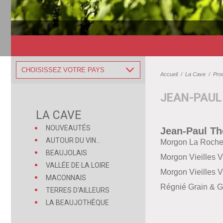
CHOISISSEZ VOTRE PAYS
Accueil
/
La Cave
/
Pro
JEAN-PAUL
LA CAVE
NOUVEAUTÉS
Jean-Paul Th
AUTOUR DU VIN...
Morgon La Roche
BEAUJOLAIS
Morgon Vieilles 
VALLÉE DE LA LOIRE
Morgon Vieilles 
MACONNAIS
Régnié Grain & G
TERRES D'AILLEURS
LA BEAUJOTHÈQUE