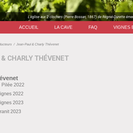
L'église aux 2 clochers (Pierre Bossan, 1867) de Régnié-Durette éme
ACCUEIL
LA CAVE
FAQ
VIGNES 
ducteurs
/
Jean-Paul & Charly Thévenet
 & CHARLY THÉVENET
évenet
 Pilée 2022
Vignes 2022
Vignes 2023
ranit 2023