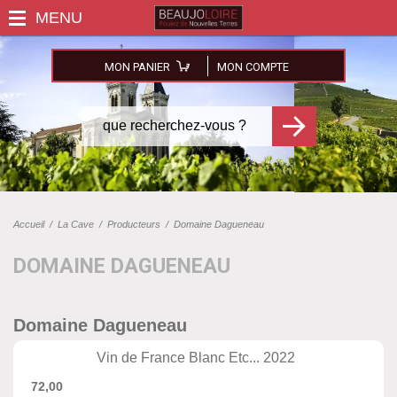
MON PANIER
MON COMPTE
Accueil
/
La Cave
/
Producteurs
/
Domaine Dagueneau
DOMAINE DAGUENEAU
Domaine Dagueneau
Vin de France Blanc Etc... 2022
72,00