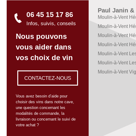
Paul Janin & 
06 45 15 17 86
Moulin-à-Vent Hé
Infos, suivis, conseils
Moulin-à-Vent Hé
Nous pouvons
Moulin-à-Vent H
Moulin-à-Vent H
vous aider dans
Moulin-à-Vent Le
vos choix de vin
Moulin-à-Vent Le
Moulin-à-Vent Vi
CONTACTEZ-NOUS
Vous avez besoin d’aide pour
choisir des vins dans notre cave,
une question concernant les
modalités de commande, la
livraison ou concernant le suivi de
votre achat ?