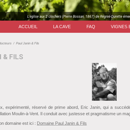
L'église aux 2 clochers (Pierre Bossan, 1867) de Régnié-Durette éme
ACCUEIL
LA CAVE
FAQ
VIGNES 
ducteurs
/
Paul Janin & Fils
 & FILS
x, expérimenté, réservé de prime abord, Eric Janin, qui a succéd
llation Moulin-à-Vent. Il conduit avec justesse et pragmatisme un magn
on domaine est ici :
Domaine Paul Janin & Fils