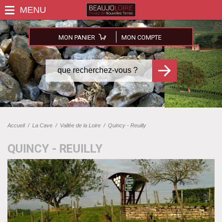
MON PANIER
MON COMPTE
Accueil
/
La Cave
/
Vallée de la Loire
/
Quincy - Reuilly
QUINCY - REUILLY