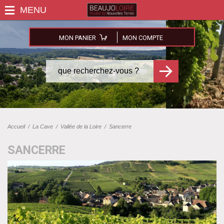
MON PANIER
MON COMPTE
Accueil
/
La Cave
/
Vallée de la Loire
/
Sancerre
SANCERRE