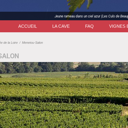
Jeune rameau dans un ciel azur (Les Culs de Beau
ACCUEIL
LA CAVE
FAQ
VIGNES 
ée de la Loire
/
Menetou-Salon
SALON