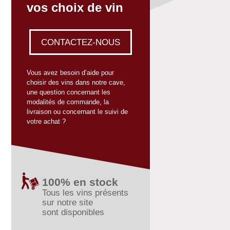
vos choix de vin
CONTACTEZ-NOUS
Vous avez besoin d’aide pour
choisir des vins dans notre cave,
une question concernant les
modalités de commande, la
livraison ou concernant le suivi de
votre achat ?
100% en stock
Tous les vins présents
sur notre site
sont disponibles