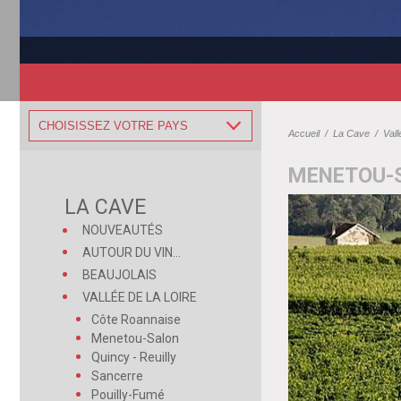
CHOISISSEZ VOTRE PAYS
Accueil
/
La Cave
/
Vall
MENETOU-
LA CAVE
NOUVEAUTÉS
AUTOUR DU VIN...
BEAUJOLAIS
VALLÉE DE LA LOIRE
Côte Roannaise
Menetou-Salon
Quincy - Reuilly
Sancerre
Pouilly-Fumé