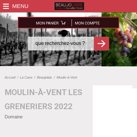
MON PANIER
MON COMPTE
Accueil
/
La Cave
/
Beaujolais
/
Moulin-à-Vent
MOULIN-À-VENT LES
GRENERIERS 2022
Domaine