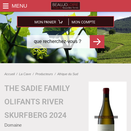
MON PANIER
MON COMPTE
Accueil
/
La Cave
/
Producteurs
/
Afrique du Sud
THE SADIE FAMILY
OLIFANTS RIVER
SKURFBERG 2024
Domaine