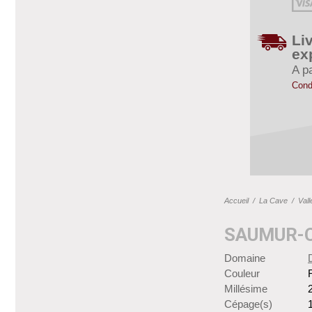
Li
ex
A pa
Cond
Accueil
/
La Cave
/
Vall
SAUMUR-C
Domaine
Couleur
Millésime
Cépage(s)