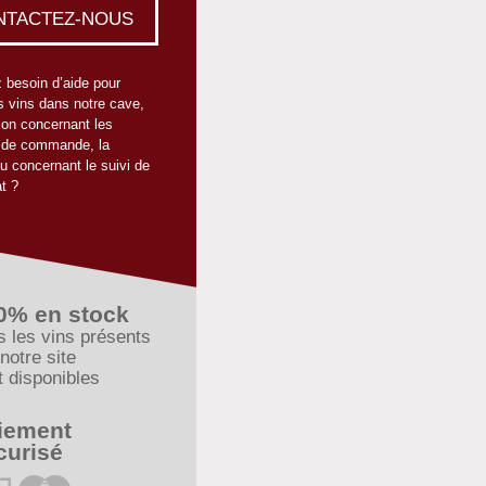
NTACTEZ-NOUS
 besoin d’aide pour
s vins dans notre cave,
ion concernant les
 de commande, la
ou concernant le suivi de
t ?
0% en stock
s les vins présents
notre site
t disponibles
iement
curisé