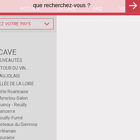
ACCUEIL
LA CAVE
FAQ
VIGNES 
EZ VOTRE PAYS
 CAVE
UVEAUTÉS
TOUR DU VIN...
AUJOLAIS
LLÉE DE LA LOIRE
ôte Roannaise
enetou-Salon
uincy - Reuilly
ancerre
ouilly-Fumé
oteaux du Giennois
rléanais
ouraine