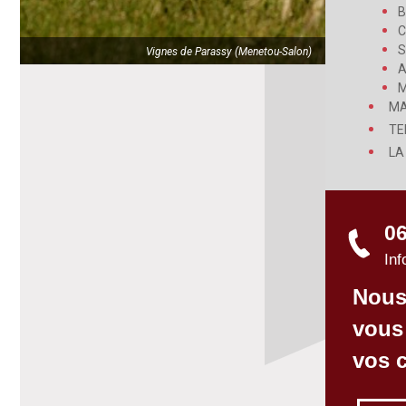
C
S
Vignes de Parassy (Menetou-Salon)
A
M
MA
TE
LA
06
Inf
Nous
vous
vos c