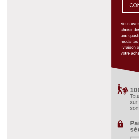
CO
Vous avez
choisir de
une quest
modalités
livraison 
votre acha
10
Tou
sur 
son
Pa
sé