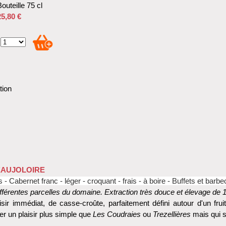
outeille 75 cl
25,80 €
tion
EAUJOLOIRE
 - Cabernet franc - léger - croquant - frais - à boire - Buffets et barb
férentes parcelles du domaine. Extraction très douce et élevage de 
isir immédiat, de casse-croûte, parfaitement défini autour d'un fruit
r un plaisir plus simple que
Les Coudraies
ou
Trezellières
mais qui s