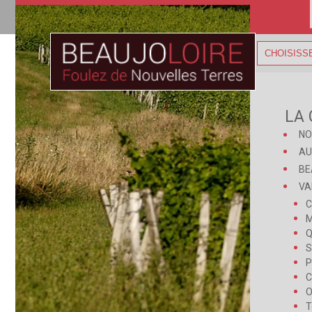
CHOISISS
LA
NO
AU
BE
VA
C
M
Q
S
P
C
O
T