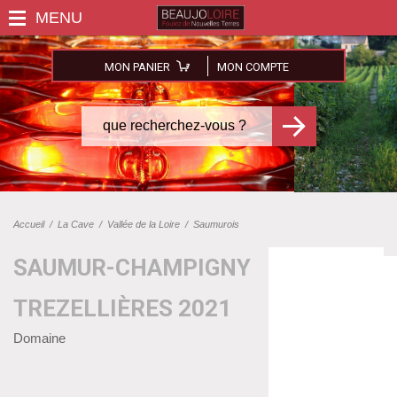
MON PANIER
MON COMPTE
Accueil
/
La Cave
/
Vallée de la Loire
/
Saumurois
SAUMUR-CHAMPIGNY
TREZELLIÈRES 2021
Domaine