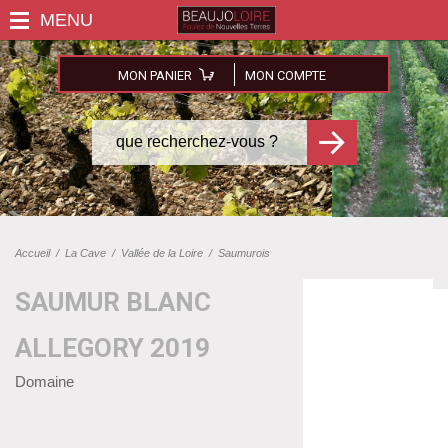
MON PANIER
MON COMPTE
Accueil
/
La Cave
/
Vallée de la Loire
/
Saumurois
SAUMUR BLANC
ALLEGORY 2019
Domaine