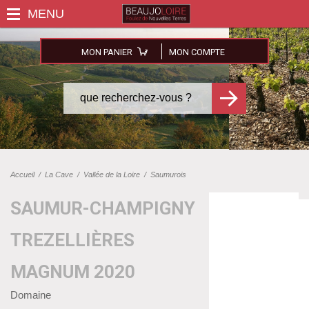
MON PANIER
MON COMPTE
Accueil
/
La Cave
/
Vallée de la Loire
/
Saumurois
SAUMUR-CHAMPIGNY
TREZELLIÈRES
MAGNUM 2020
Domaine