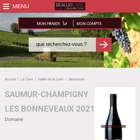
MON PANIER
MON COMPTE
Accueil
/
La Cave
/
Vallée de la Loire
/
Saumurois
SAUMUR-CHAMPIGNY
LES BONNEVEAUX 2021
Domaine