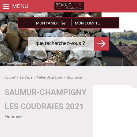
MON PANIER
MON COMPTE
Accueil
/
La Cave
/
Vallée de la Loire
/
Saumurois
SAUMUR-CHAMPIGNY
LES COUDRAIES 2021
Domaine