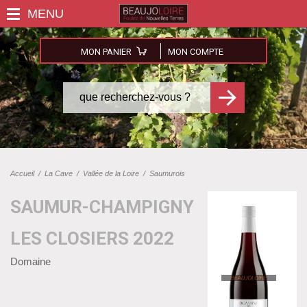
MON PANIER
MON COMPTE
Accueil
/
La Cave
/
Vallée de la Loire
/
Saumurois
SAUMUR-CHAMPIGNY
LES CLOSIERS 2022
Domaine