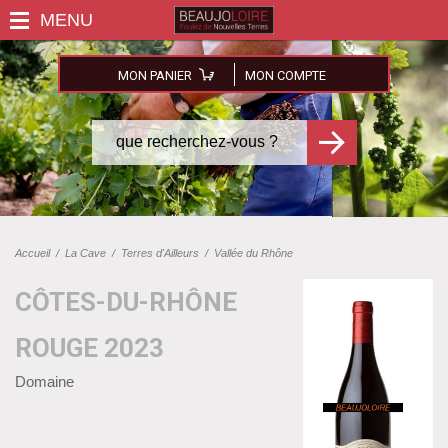
MON PANIER
MON COMPTE
Accueil
/
La Cave
/
Terres d'Ailleurs
/
Vallée du Rhône
CÔTES-DU-RHÔNE
ROUGE 2023
Domaine