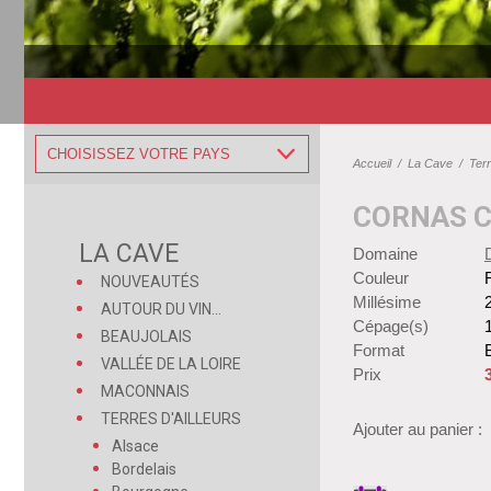
CHOISISSEZ VOTRE PAYS
Accueil
/
La Cave
/
Terr
CORNAS 
LA CAVE
Domaine
Couleur
NOUVEAUTÉS
Millésime
AUTOUR DU VIN...
Cépage(s)
BEAUJOLAIS
Format
B
VALLÉE DE LA LOIRE
Prix
MACONNAIS
TERRES D'AILLEURS
Ajouter au panier :
Alsace
Bordelais