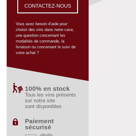
CONTACTEZ-NOUS
Vous avez besoin d’aide pour
choisir des vins dans notre cave,
une question concernant les
modalités de commande, la
livraison ou concernant le suivi de
votre achat ?
100% en stock
Tous les vins présents
sur notre site
sont disponibles
Paiement
sécurisé