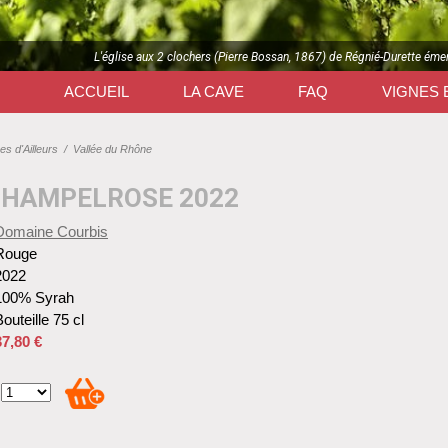
L'église aux 2 clochers (Pierre Bossan, 1867) de Régnié-Durette éme
ACCUEIL
LA CAVE
FAQ
VIGNES 
es d'Ailleurs
/
Vallée du Rhône
CHAMPELROSE 2022
Domaine Courbis
Rouge
2022
100% Syrah
outeille 75 cl
37,80 €