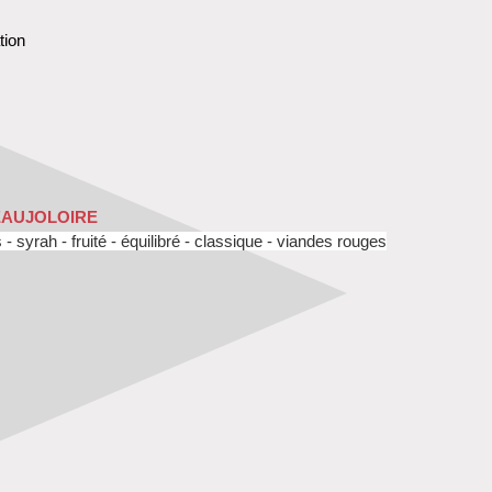
tion
EAUJOLOIRE
- syrah - fruité - équilibré
- classique - viandes rouges