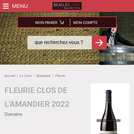
MON PANIER
MON COMPTE
Accueil
/
La Cave
/
Beaujolais
/
Fleurie
FLEURIE CLOS DE
L'AMANDIER 2022
Domaine